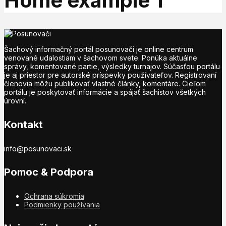
Home example 1
Šachový informačný portál posunovači je online centrum
venované udalostiam v šachovom svete. Ponúka aktuálne
správy, komentované partie, výsledky turnajov. Súčasťou portálu
je aj priestor pre autorské príspevky používateľov. Registrovaní
členovia môžu publikovať vlastné články, komentáre. Cieľom
portálu je poskytovať informácie a spájať šachistov všetkých
úrovní.
Kontakt
info@posunovaci.sk
Pomoc & Podpora
Ochrana súkromia
Podmienky používania