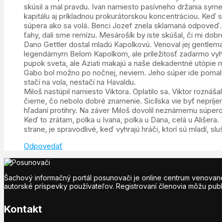
skúsil a mal pravdu. Ivan namiesto pasívneho držania sym
kapitálu aj príkladnou prokurátorskou koncentráciou. Keď 
súpera ako sa volá. Benci Jozef znela sklamaná odpoveď. 
ťahy, dali sme remízu. Mesárošík by iste skúšal, či mi dobré
Dano Gettler dostal mladú Kapolkovú. Venoval jej gentlem
legendárnym Belom Kapolkom, ale príležitosť zadarmo vyhra
pupok sveta, ale Aziati makajú a naše dekadentné utópie maj
Gabo bol možno po nočnej, neviem. Jeho súper ide pomaly, 
stačí na vola, nestačí na Havaldu.
Miloš nastúpil namiesto Viktora. Oplatilo sa. Viktor rozná
čierne, čo nebolo dobré znamenie. Sicílska vie byť nepríj
hľadaní protihry. Na záver Miloš dovolil neznámemu súperovi 
Keď to zrátam, polka u Ivana, polka u Dana, celá u Ališera. T
strane, je spravodlivé, keď vyhrajú hráči, ktorí sú mladí, s
Odpovedať
Šachový informačný portál posunovači je online centrum venované 
autorské príspevky používateľov. Registrovaní členovia môžu publi
Kontakt