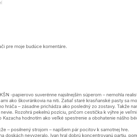
dači pre moje budúce komentáre.
s KŠN -papierovo suverénne najsilnejším súperom – nemohla realist
ami ako škovránkovia na niti. Zatiaľ staré krasňanské pasty sa mo
 hráča – zásadne prichádza ako posledný zo zostavy. Takže nami
nevie. Rozohrá pekelnú pozíciu, pričom cestička k výhre je veľmi k
 Kazacha hodnotím ako veľké spestrenie a obohatenie nášho béčka
akže – posilnený strojom – napíšem pár pocitov k samotnej hre.
k na doskách nevyzeralo. Ivan hral dobrú koncentrovanú partiu, po