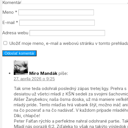
Komentár
Meno
*
E-mail
*
Adresa webu
Uložiť moje meno, e-mail a webovú stránku v tomto prehlia
Miro Mandák
píše:
27. apríla 2026 o 9:25
Tak sme teda odohrali posledný zápas tretej ligy. Prehra 
desiatou už všetci mladí z KŠN sedeli za svojimi šachovnic
Ališer Žanybekov, naša ôsma doska, už má maniere veľkého
mladý príde. Tento mlaďas hrá vabank štýl, možno ináč ani 
na čo pozerať a na čo nadávať. V každom prípade mladého
Díki, chlapče!
Peter Falťan rýchlo a perfektne nahral odohrané partie. T
Mladí nás porazili 6:2. Zďaleka to však na takýto výsledo