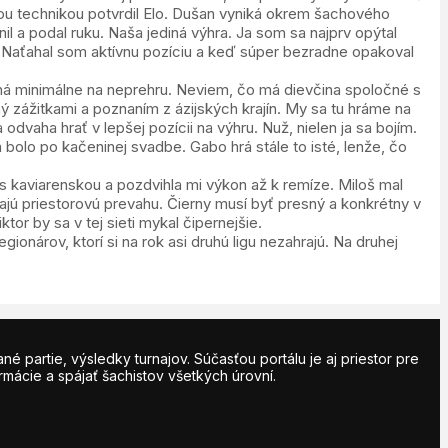
ou technikou potvrdil Elo. Dušan vyniká okrem šachového
l a podal ruku. Naša jediná výhra. Ja som sa najprv opýtal
. Naťahal som aktívnu pozíciu a keď súper bezradne opakoval
chá minimálne na neprehru. Neviem, čo má dievčina spoločné s
ý zážitkami a poznaním z ázijských krajín. My sa tu hráme na
dvaha hrať v lepšej pozícii na výhru. Nuž, nielen ja sa bojím.
bolo po kačeninej svadbe. Gabo hrá stále to isté, lenže, čo
 s kaviarenskou a pozdvihla mi výkon až k remíze. Miloš mal
vajú priestorovú prevahu. Čierny musí byť presný a konkrétny v
tor by sa v tej sieti mykal čipernejšie.
egionárov, ktorí si na rok asi druhú ligu nezahrajú. Na druhej
partie, výsledky turnajov. Súčasťou portálu je aj priestor pre
rmácie a spájať šachistov všetkých úrovní.