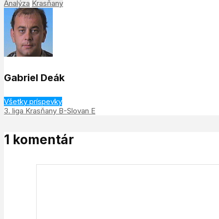
Analýza
Krasňany
Gabriel Deák
Všetky príspevky
3. liga Krasňany B-Slovan E
1 komentár