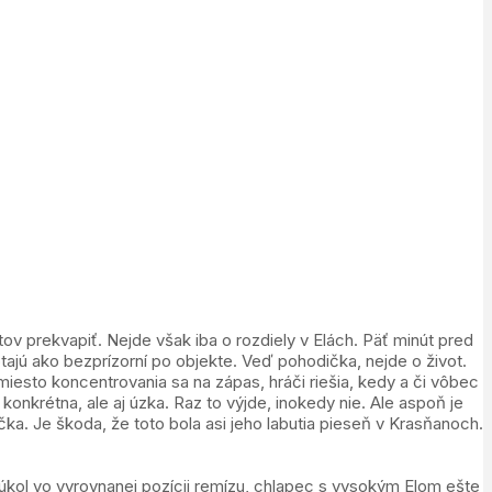
ov prekvapiť. Nejde však iba o rozdiely v Elách. Päť minút pred
tajú ako bezprízorní po objekte. Veď pohodička, nejde o život.
esto koncentrovania sa na zápas, hráči riešia, kedy a či vôbec
onkrétna, ale aj úzka. Raz to výjde, inokedy nie. Ale aspoň je
. Je škoda, že toto bola asi jeho labutia pieseň v Krasňanoch.
núkol vo vyrovnanej pozícii remízu, chlapec s vysokým Elom ešte