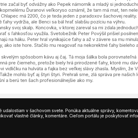
etrie začal byť odvážny ako Pepek námorník a mladý si jednoduch
skoprnelému Ďuranovi veľkoryso oznámil, že tam má mat, ten neleni
Chlapec má 2200, čo je teda jeden z paradoxov šachovej reality
 ťahy vydržia, ale Benci sa bál hrať slabšiu pozíciu na výhru.
ansky svoj skalp. Koncovka, v ktorej zareval sa mi zdala jednodu
ť s ľahkosťou využila. Svetobežník Peter Povýšil prišiel posilnen
ú na háku. Peter hral vynikajúce ťahy a až v závere sa mu minula o
ako iste hore. Stačilo mu reagovať na nekorektné ťahy bieleho a 
šal skvelým spôsobom kávu aj čaj. Tá moja šálka bola porovnateľná
emná pre čierneho, pretože biely hrá prirodzené ťahy, ktoré mu dá
vidličku na hulváta a fajka bez veľkej slávy zhasla. Myslím, že Vik
akže mohlo byť aj štyri štyri. Prehrali sme, zlá správa pre našich l
lušní a berú ten šach profesionálnejšie ako my.
udalostiam v šachovom svete. Ponúka aktuálne správy, komentované 
kovať vlastné články, komentáre. Cieľom portálu je poskytovať info