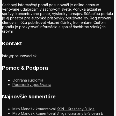
Šachový informačný portál posunovači je online centrum
venované udalostiam v šachovom svete. Ponúka aktuálne
správy, komentované partie, výsledky turnajov. Súčasťou portálu
je aj priestor pre autorské príspevky používateľov. Registrovaní
členovia môžu publikovať vlastné články, komentáre. Cieľom
portálu je poskytovať informácie a spájať šachistov všetkých
úrovní.
Kontakt
info@posunovaci.sk
Pomoc & Podpora
Ochrana súkromia
Podmienky používania
Najnovšie komentáre
Miro Mandák
komentoval
KŠN – Krasňany 3. liga
Miro Mandák
komentoval
3. liga Krasňany B-Slovan E