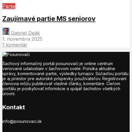
Partie
Zaujímavé partie MS seniorov
Gabriel Deák
1. novembra 2025
1 komentár
Šachový informačný portál posunovači je online centrum
venované udalostiam v šachovom svete. Ponúka aktuálne
správy, komentované partie, výsledky turnajov. Súčasťou portálu
je aj priestor pre autorské príspevky používateľov. Registrovaní
členovia môžu publikovať vlastné články, komentáre. Cieľom
portálu je poskytovať informácie a spájať šachistov všetkých
úrovní.
Kontakt
info@posunovaci.sk